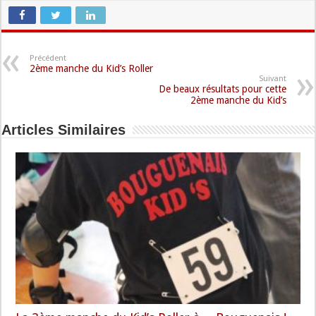
Précédent
2ème manche du Kid’s Roller
Suivant
De beaux résultats pour cette
2ème manche du Kid’s
Articles Similaires