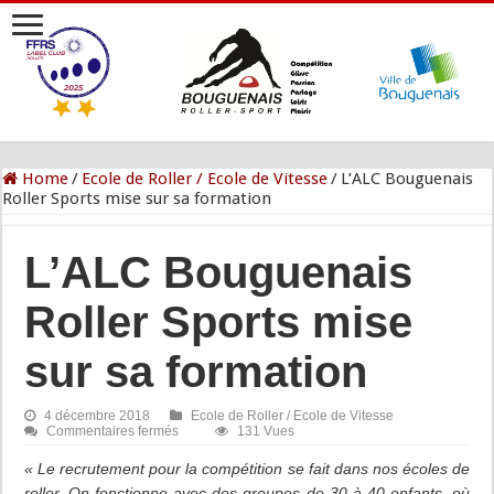
Home
/
Ecole de Roller / Ecole de Vitesse
/
L’ALC Bouguenais
Roller Sports mise sur sa formation
L’ALC Bouguenais
Roller Sports mise
sur sa formation
4 décembre 2018
Ecole de Roller / Ecole de Vitesse
sur
Commentaires fermés
131 Vues
L’ALC
Bouguenais
« Le recrutement pour la compétition se fait dans nos écoles de
Roller
roller. On fonctionne avec des groupes de 30 à 40 enfants, où
Sports