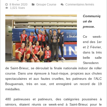
sur
8 février 2020
Groupe Course
Commentaires fermés
France
1,021 Vues
Indoor
de
Communiq
roller
ué de
course
:
presse.
les
patineurs
de
Ce week-
Bouguena
impressio
end des 1er
!
et 2 Février,
dans la très
belle salle
Steredenn
de Saint-Brieuc, se déroulait la finale nationale indoor de roller
course. Dans une épreuve à haut-risque, propices aux chutes
spectaculaires et aux fautes cruelles, les patineurs de l’ALC
Bouguenais, très en vue, ont enregistré un record de 19
médailles.
480 patineuses et patineurs, des catégories poussines à
séniors, étaient réunis ce week-end à Saint-Brieuc pour le