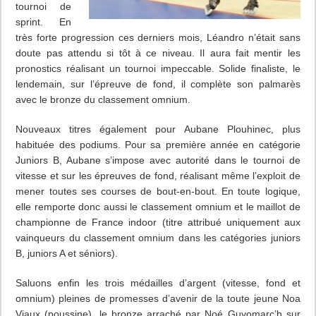
tournoi de
sprint. En
très forte progression ces derniers mois, Léandro n’était sans
doute pas attendu si tôt à ce niveau. Il aura fait mentir les
pronostics réalisant un tournoi impeccable. Solide finaliste, le
lendemain, sur l’épreuve de fond, il complète son palmarès
avec le bronze du classement omnium.
Nouveaux titres également pour Aubane Plouhinec, plus
habituée des podiums. Pour sa première année en catégorie
Juniors B, Aubane s’impose avec autorité dans le tournoi de
vitesse et sur les épreuves de fond, réalisant même l’exploit de
mener toutes ses courses de bout-en-bout. En toute logique,
elle remporte donc aussi le classement omnium et le maillot de
championne de France indoor (titre attribué uniquement aux
vainqueurs du classement omnium dans les catégories juniors
B, juniors A et séniors).
Saluons enfin les trois médailles d’argent (vitesse, fond et
omnium) pleines de promesses d’avenir de la toute jeune Noa
Viaux (poussine), le bronze arraché par Noé Guyomarc’h sur