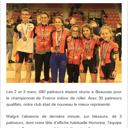
patineurs
de
Bouguenai
rentrent
de
Beauvais
avec
14
médailles
!
Les 2 et 3 mars, 480 patineurs étaient réunis à Beauvais pour
le championnat de France indoor de roller. Avec 30 patineurs
qualifiés, notre club était de nouveau le mieux représenté.
Malgré l’absence de dernière minute, sur blessure, de 3
patineurs, dont notre tête d’affiche habituelle Honorine, l’équipe