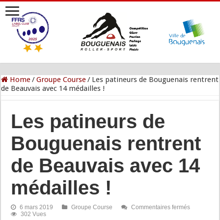
Home
/
Groupe Course
/
Les patineurs de Bouguenais rentrent
de Beauvais avec 14 médailles !
Les patineurs de
Bouguenais rentrent
de Beauvais avec 14
médailles !
sur
6 mars 2019
Groupe Course
Commentaires fermés
Les
302 Vues