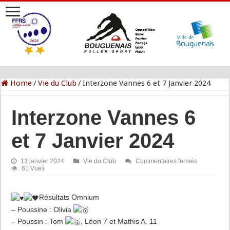
Home
/
Vie du Club
/
Interzone Vannes 6 et 7 Janvier 2024
Interzone Vannes 6
et 7 Janvier 2024
sur
13 janvier 2024
Vie du Club
Commentaires fermés
Interzone
61 Vues
Vannes
6
et
R
ésultats Omnium
7
Janvier
– Poussine : Olivia
2024
– Poussin : Tom
, Léon 7 et Mathis A. 11