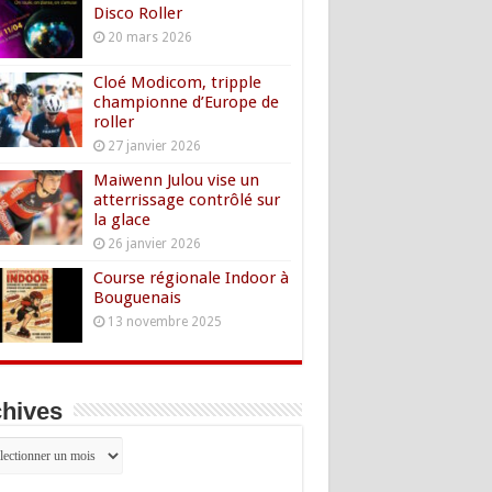
Disco Roller
20 mars 2026
Cloé Modicom, tripple
championne d’Europe de
roller
27 janvier 2026
Maiwenn Julou vise un
atterrissage contrôlé sur
la glace
26 janvier 2026
Course régionale Indoor à
Bouguenais
13 novembre 2025
hives
hives