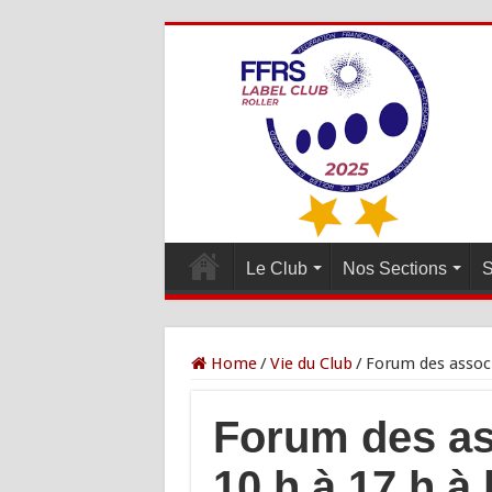
Le Club
Nos Sections
S
Home
/
Vie du Club
/
Forum des associa
Forum des as
10 h à 17 h à 