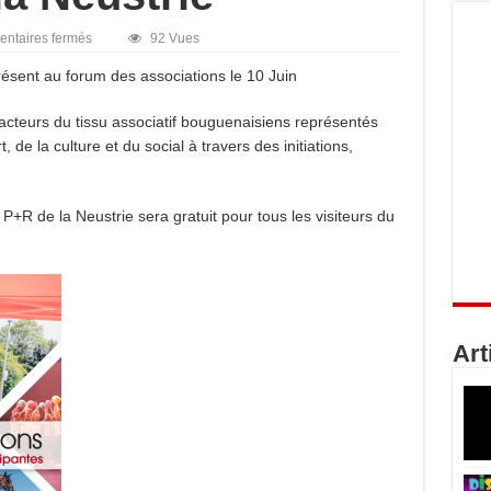
sur
ntaires fermés
92 Vues
Forum
des
ésent au forum des associations le 10 Juin
associations
10
juin
acteurs du tissu associatif bouguenaisiens représentés
10
de la culture et du social à travers des initiations,
h
à
17
h
à
 P+R de la Neustrie sera gratuit pour tous les visiteurs du
la
Neustrie
Art