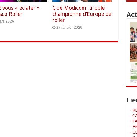
 vous « éclater »
Cloé Modicom, tripple
Act
sco Roller
championne d’Europe de
roller
ars 2026
27 janvier 2026
Lie
- 
- C
- F
- F
- C