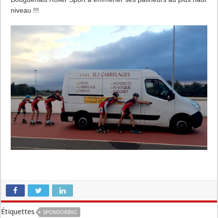
Roller
niveau !!!
Sport
!
Étiquettes
SPONSORING