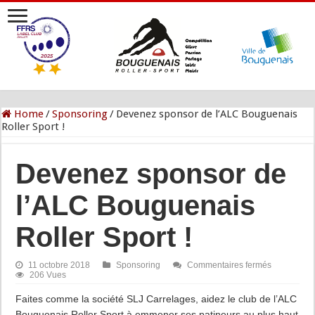
Home
/
Sponsoring
/
Devenez sponsor de l’ALC Bouguenais
Roller Sport !
Devenez sponsor de
l’ALC Bouguenais
Roller Sport !
sur
11 octobre 2018
Sponsoring
Commentaires fermés
Devenez
206 Vues
sponsor
de
Faites comme la société SLJ Carrelages, aidez le club de l’ALC
l’ALC
Bouguenais Roller Sport à emmener ses patineurs au plus haut
Bouguenai