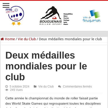
Home
/
Vie du Club
/
Deux médailles mondiales pour le club
Deux médailles
mondiales pour le
club
sur
5 octobre 2024
Vie du Club
Commentaires fermés
Deux
245 Vues
médailles
mondiales
Cette année le championnat du monde de roller faisait partie
pour
des World Skate Games qui regroupaient toutes les disciplines
le
club