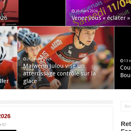
20 mars 2026
026
Venez vous « éclater »
26 janvier 2026
13 
Maiwenn Julou vise un
Cou
atterrissage contrôlé sur la
Bou
ller
glace
2026
Ret
57