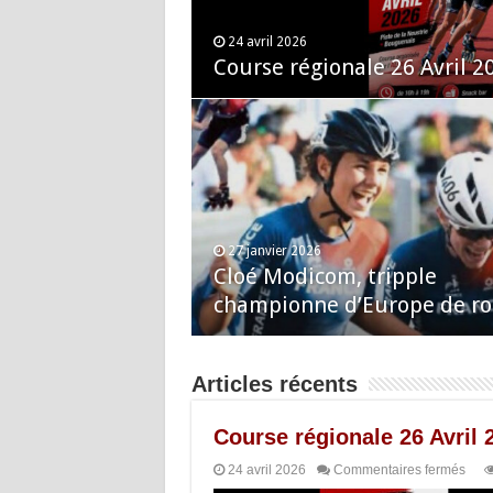
24 avril 2026
Course régionale 26 Avril 2
27 janvier 2026
Cloé Modicom, tripple
championne d’Europe de ro
Articles récents
Course régionale 26 Avril 
24 avril 2026
Commentaires fermés