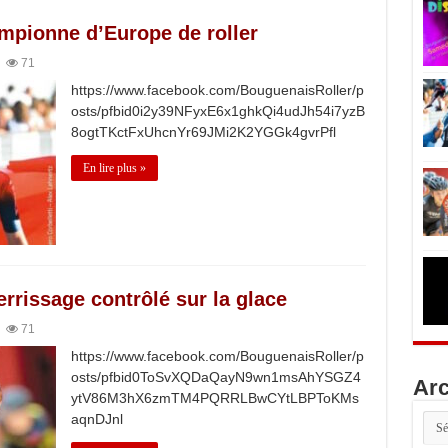
mpionne d’Europe de roller
71
https://www.facebook.com/BouguenaisRoller/p
osts/pfbid0i2y39NFyxE6x1ghkQi4udJh54i7yzB
8ogtTKctFxUhcnYr69JMi2K2YGGk4gvrPfl
En lire plus »
rrissage contrôlé sur la glace
71
https://www.facebook.com/BouguenaisRoller/p
osts/pfbid0ToSvXQDaQayN9wn1msAhYSGZ4
Arc
ytV86M3hX6zmTM4PQRRLBwCYtLBPToKMs
aqnDJnl