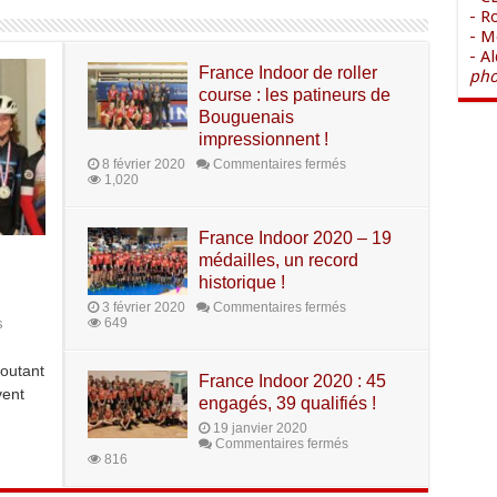
- R
- M
- A
France Indoor de roller
pho
course : les patineurs de
Bouguenais
impressionnent !
8 février 2020
Commentaires fermés
1,020
France Indoor 2020 – 19
médailles, un record
historique !
3 février 2020
Commentaires fermés
649
s
outant
France Indoor 2020 : 45
vent
engagés, 39 qualifiés !
19 janvier 2020
Commentaires fermés
816