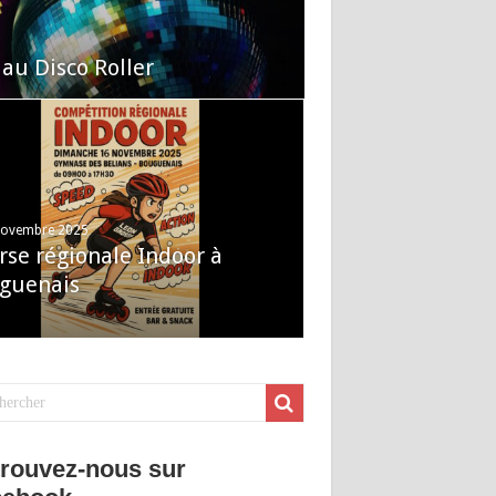
 au Disco Roller
novembre 2025
rse régionale Indoor à
guenais
rouvez-nous sur