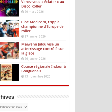
Venez vous « éclater » au
Disco Roller
20 mars 2026
Cloé Modicom, tripple
championne d’Europe de
roller
27 janvier 2026
Maiwenn Julou vise un
atterrissage contrôlé sur
la glace
26 janvier 2026
Course régionale Indoor à
Bouguenais
13 novembre 2025
hives