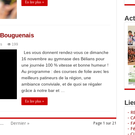
En lire plus »
Act
à Bouguenais
és
199
Les vous donnent rendez-vous ce dimanche
16 novembre au gymnase des Bélians pour
une journée 100 % vitesse et bonne humeur !
Au programme : des courses de folie avec les
meilleurs patineurs de la région, une
ambiance conviviale, et de quoi se régaler
grâce à notre bar et …
Lie
En lire plus »
- 
- C
...
Dernier »
- F
Page 1 sur 21
- F
- C