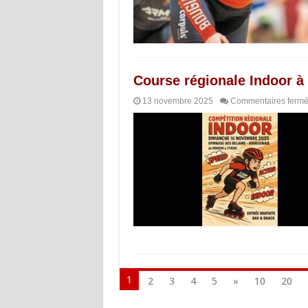
Course régionale Indoor 
13 novembre 2025
Commentaires ferm
1
2
3
4
5
»
10
20