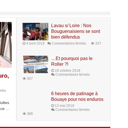
Lavau s/ Loire : Nos
Bouguenaisiens se sont
bien défendus
4 avril 2019
Commentaires fermés
337
…Et pourquoi pas le
Roller ?!
18 octobre 2018
uro,
Commentaires fermés
307
rmés
6 heures de patinage à
Bouaye pour nos enduros
dultes
13 mai 2018
nce …
Commentaires fermés
388